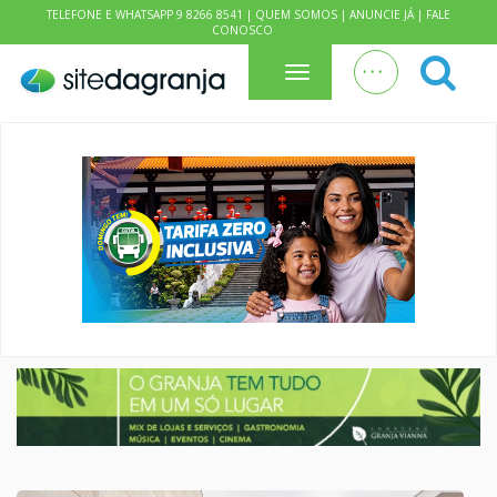
TELEFONE E WHATSAPP 9 8266 8541 |
QUEM SOMOS
|
ANUNCIE JÁ
|
FALE
CONOSCO
. . .
Menu