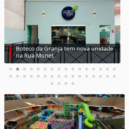
O que rea
paternidad
 da Granja tem nova unidade
traz reflex
 Monet
Pais