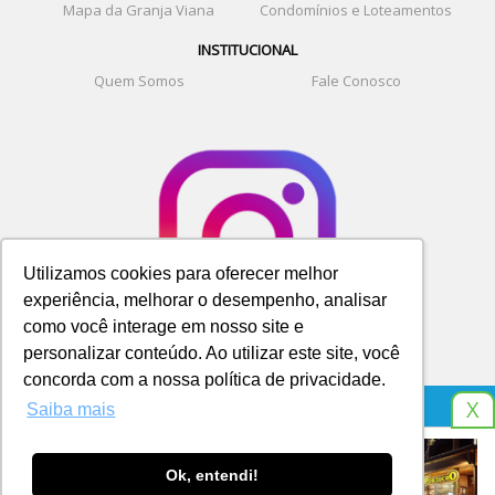
Mapa da Granja Viana
Condomínios e Loteamentos
INSTITUCIONAL
Quem Somos
Fale Conosco
Utilizamos cookies para oferecer melhor
experiência, melhorar o desempenho, analisar
como você interage em nosso site e
personalizar conteúdo. Ao utilizar este site, você
concorda com a nossa política de privacidade.
X
Saiba mais
© SITE DA GRANJA. TELEFONE E WHATSAPP 9 8266 8541
Ok, entendi!